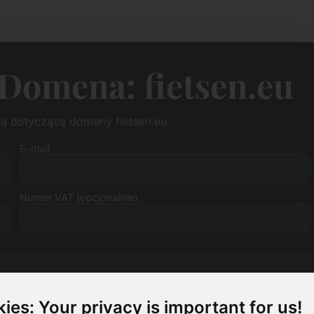
Domena: fietsen.eu
ą dotyczącą domeny fietsen.eu.
E-mail
Numer VAT (opcjonalnie)
ies: Your privacy is important for us!