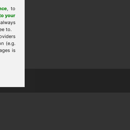
nce
, to
to your
 always
ee to.
oviders
n (e.g.
ages is
tion