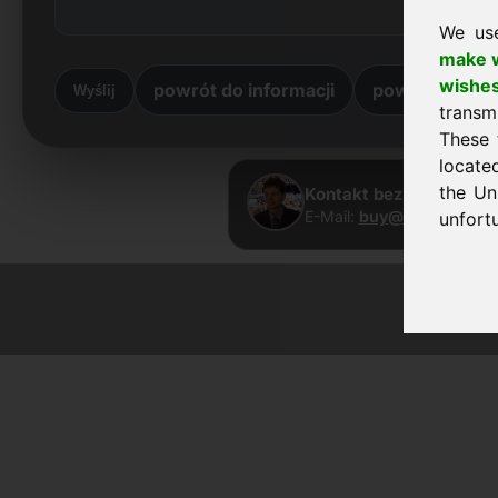
We us
make w
wishe
powrót do informacji
powrót do do
Wyślij
transm
These 
locate
the Un
Kontakt bezpośredni · 
E-Mail:
buy@frankcom.in
unfortu
© 2026