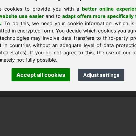
e cookies to provide you with a
better online experie
ebsite use easier
and to
adapt offers more specifically 
s
. To do this, we need your cookie information, which is
mu
itted in encrypted form. You decide which cookies you agr
technologies may involve data transfers to third-party pr
d in countries without an adequate level of data protectio
ited States). If you do not agree to this, the use of our p
Frank Heilmann · Frankcom IT Service
fo
· Phone:
+49.85389129900
nately not fully possible.
Accept all cookies
Adjust settings
 Frankcom IT Service | Frank Heilmann |
Imprint
&
Data Protec