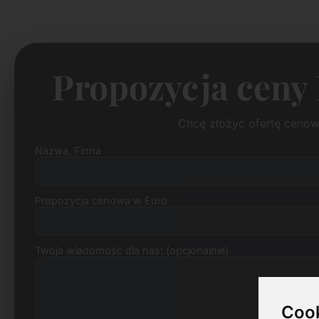
Propozycja ceny 
Chcę złożyć ofertę cenow
Nazwa, Firma
Propozycja cenowa w Euro
Twoja wiadomość dla nas: (opcjonalnie)
Cook